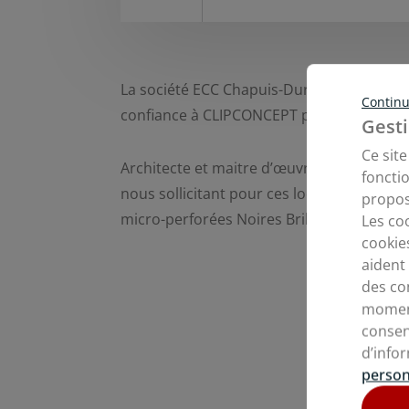
La société ECC Chapuis-Duraz, située à Sal
Continu
confiance à CLIPCONCEPT pour concevoir et
Gesti
Ce sit
Architecte et maitre d’œuvre dans le bâti
foncti
nous sollicitant pour ces locaux avec nos
propos
micro-perforées Noires Brillantes ainsi qu
Les co
cookie
aident
des co
moment
consen
d’info
person