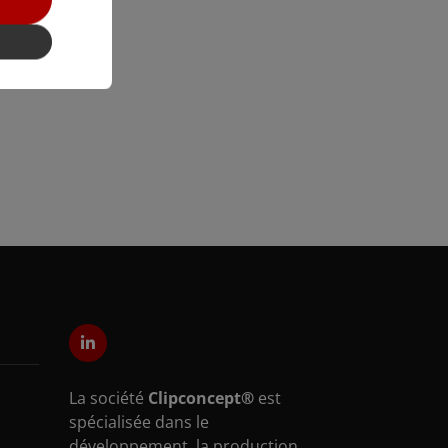
La société
Clipconcept®
est
spécialisée dans le
développement, la production