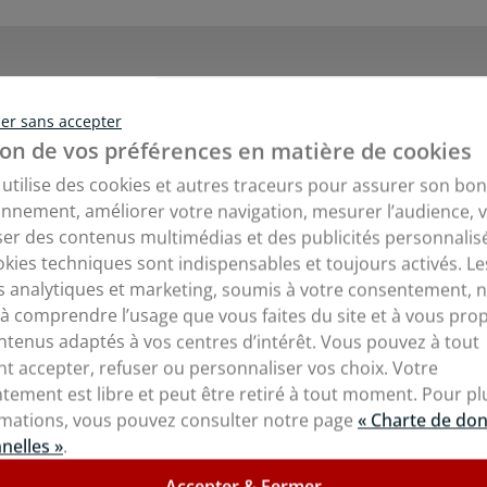
ins les Thermes, dans la région Rhône-Alpes, a choisi de fai
er sans accepter
 réaliser les plafonds de leurs bureaux.
on de vos préférences en matière de cookies
e utilise des cookies et autres traceurs pour assurer son bon
ment, ECC Chapuis-Duraz a su choisir des produits de qualit
onnement, améliorer votre navigation, mesurer l’audience, 
dalles composite
Noires Brillantes, nos Dalles ACOUSTIQUE
er des contenus multimédias et des publicités personnalis
e des Spots intégrés dans les plafonds.
okies techniques sont indispensables et toujours activés. Le
s analytiques et marketing, soumis à votre consentement, 
 à comprendre l’usage que vous faites du site et à vous pro
ntenus adaptés à vos centres d’intérêt. Vous pouvez à tout
 accepter, refuser ou personnaliser vos choix. Votre
tement est libre et peut être retiré à tout moment. Pour pl
rmations, vous pouvez consulter notre page
« Charte de do
nelles »
.
Accepter & Fermer