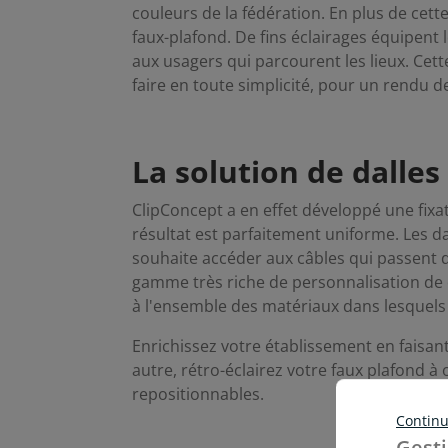
couleurs de la fédération. En plus de cett
faux-plafond. De fins éclairages équipen
aux usagers qui parcourent les lieux. Cett
faire en toute simplicité, pour un rendu d
La solution de dalles
ClipConcept a en effet développé une fixat
résultat est parfaitement uniforme. Les d
souhaite accéder aux câbles qui passent 
gamme très riche de personnalisation de d
à l'ensemble des matériaux dans lesquels 
Enrichissez votre établissement en faisan
autre, rétro-éclairez votre faux plafond à 
repositionnables.
Continu
Gesti