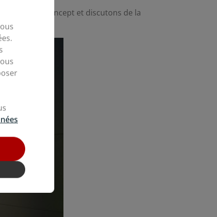
équipes ClipConcept et discutons de la
vous
ées.
s
nous
poser
us
nnées