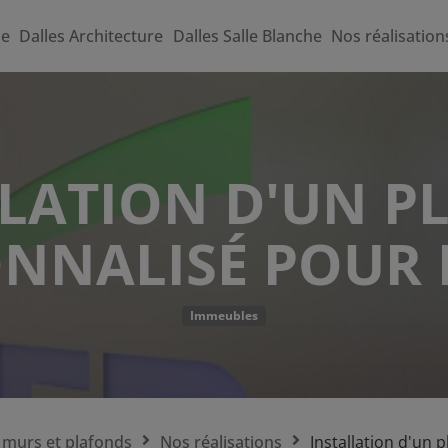
me
Dalles Architecture
Dalles Salle Blanche
Nos réalisation
LLATION D'UN P
NNALISÉ POUR 
Immeubles
 murs et plafonds
Nos réalisations
Installation d'un 