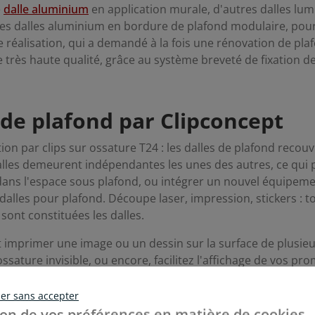
e
dalle aluminium
en application murale, d'autres dalles lu
t les dalles aluminium en bordure de plafond modulaire, po
e réalisation, qui a demandé à la fois une rénovation de pla
e très haute qualité, grâce au système breveté de fixation 
 de plafond par Clipconcept
ion par clips sur ossature T24 : les dalles de plafond recouv
alles demeurent indépendantes les unes des autres, ce qui p
dans l'espace sous plafond, ou intégrer un nouvel équipeme
alles pour plafond. Découpe laser, impression, stickers : 
sont constituées les dalles.
t imprimer une image ou un dessin sur la surface de plusie
ossature invisible, ou encore, facilitez l'affichage de vos pr
er sans accepter
on de vos préférences en matière de cookies