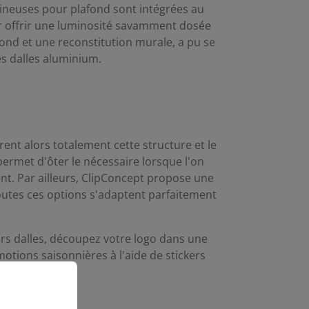
mineuses pour plafond sont intégrées au
ur offrir une luminosité savamment dosée
fond et une reconstitution murale, a pu se
des dalles aluminium.
rent alors totalement cette structure et le
ermet d'ôter le nécessaire lorsque l'on
nt. Par ailleurs, ClipConcept propose une
toutes ces options s'adaptent parfaitement
urs dalles, découpez votre logo dans une
omotions saisonnières à l'aide de stickers