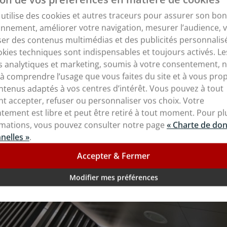
n rénovation de plafond ou applique mural ? Contactez les 
e utilise des cookies et autres traceurs pour assurer son bon
aptée à vos besoins !
onnement, améliorer votre navigation, mesurer l’audience, 
er des contenus multimédias et des publicités personnalis
okies techniques sont indispensables et toujours activés. Le
s analytiques et marketing, soumis à votre consentement, 
 à comprendre l’usage que vous faites du site et à vous pro
ntenus adaptés à vos centres d’intérêt. Vous pouvez à tout
 accepter, refuser ou personnaliser vos choix. Votre
tement est libre et peut être retiré à tout moment. Pour pl
rmations, vous pouvez consulter notre page
« Charte de do
nelles »
.
Accepter & Fermer
Modifier mes préférences