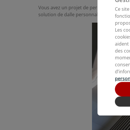
Vous avez un projet de personnalisation e
Ce sit
solution de dalle personnalisée la plus ad
foncti
propos
Les co
cookie
aident
des co
moment
consen
d’info
person