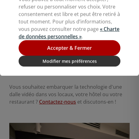
France. Notre gamme de dalles se décline en une
refuser ou personnaliser vos choix. Votre
grande variété de matériaux (plafond miroir, dalle
consentement est libre et peut être retiré à
plafond bois, corian, zinc, dalle aluminium, etc.) et
tout moment. Pour plus d’informations,
de finitions (laqué, brossé, mat, etc.). Nous
vous pouvez consulter notre page
« Charte
proposons également des solutions techniques,
de données personnelles »
.
telles que des
haut-parleurs pour plafond
ou des
options acoustiques. Produites pour durer, les
Accepter & Fermer
dalles ClipConcept s'adaptent parfaitement à tous
Modifier mes préférences
types de lieux.
Vous souhaitez embarquer la technologie d'une
dalle vidéo dans vos locaux, votre hôtel ou votre
restaurant ?
Contactez-nous
et discutons-en !