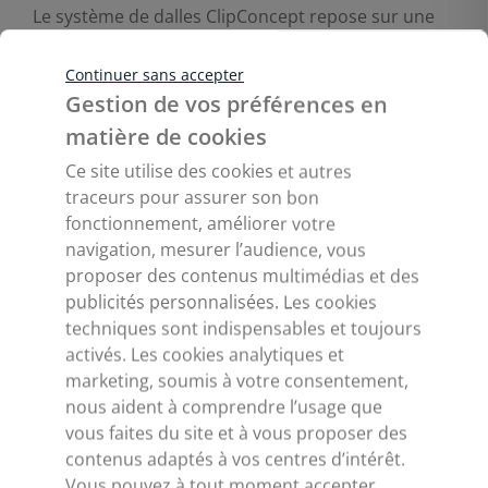
Le système de dalles ClipConcept repose sur une
fixation par clips à une ossature T24, ce qui assure
un chantier à l'avancée rapide et sans poussière.
Continuer sans accepter
Par ailleurs, les dalles de rénovation plafond et
Gestion de vos préférences en
mur permettent de conserver un espace sous-
matière de cookies
plafond dans lequel passer câbles et gaines
Ce site utilise des cookies et autres
électriques ou électroniques. Également, en cas de
traceurs pour assurer son bon
maintenance, les dalles sont indépendantes les
fonctionnement, améliorer votre
unes des autres, ce qui facilite l'accès à l'endroit
navigation, mesurer l’audience, vous
nécessitant entretien.
proposer des contenus multimédias et des
Rénovez vos murs et
publicités personnalisées. Les cookies
techniques sont indispensables et toujours
plafonds avec les dalles
activés. Les cookies analytiques et
Clipconcept
marketing, soumis à votre consentement,
nous aident à comprendre l’usage que
Faire le choix des dalles pour rénovation plafond et
vous faites du site et à vous proposer des
mur ClipConcept, c'est opter pour des solutions
contenus adaptés à vos centres d’intérêt.
performantes et esthétiques, conçues avec soin en
Vous pouvez à tout moment accepter,