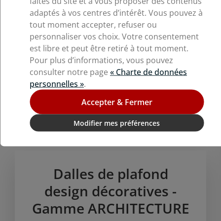
faites du site et à vous proposer des contenus
adaptés à vos centres d’intérêt. Vous pouvez à
tout moment accepter, refuser ou
personnaliser vos choix. Votre consentement
est libre et peut être retiré à tout moment.
Pour plus d’informations, vous pouvez
consulter notre page
« Charte de données
personnelles »
.
Gamme(s) utilisée(s)
Accepter & Fermer
Modifier mes préférences
Dalles de plafond
design décoratives -
Gamme ARCHITECTURE