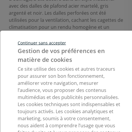
avec des dalles de plafond acier martelé, gris
argenté et noir. Les dalles perforées ont été
utilisées pour la ventilation, cachant les cagettes de
climatisation pour un rendu homogène et un
esprit métal. C'est la possibilité de personnaliser
les dalles qui a convaincu Excloosiva. En effet, leurs
Continuer sans accepter
produits ont pu être encastrés dans les dalles et
Gestion de vos préférences en
être mis en lumière.
matière de cookies
Pour en savoir plus sur nos
solutions
Ce site utilise des cookies et autres traceurs
personnalisables
, rendez-vous dans notre gamme
pour assurer son bon fonctionnement,
de produits !
améliorer votre navigation, mesurer
l’audience, vous proposer des contenus
multimédias et des publicités personnalisées.
Les cookies techniques sont indispensables et
toujours activés. Les cookies analytiques et
marketing, soumis à votre consentement,
nous aident à comprendre l’usage que vous