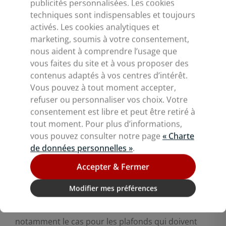
Utilisé comme fil conducteur, le plafond devient
publicités personnalisées. Les cookies
techniques sont indispensables et toujours
alors un outil d’agencement, capable de structurer
activés. Les cookies analytiques et
l’espace sans cloisonner et d’appuyer
la narration
marketing, soumis à votre consentement,
commerciale
.
nous aident à comprendre l’usage que
vous faites du site et à vous proposer des
contenus adaptés à vos centres d’intérêt.
Réglementation et
Vous pouvez à tout moment accepter,
refuser ou personnaliser vos choix. Votre
solutions techniques :
consentement est libre et peut être retiré à
un plafond conforme
tout moment. Pour plus d’informations,
vous pouvez consulter notre page
« Charte
et performant
de données personnelles »
.
Accepter & Fermer
Tout projet d’aménagement de magasin doit
Modifier mes préférences
intégrer les exigences réglementaires applicables
aux établissements recevant du public. C’est
notamment le cas pour les plafonds qui doivent