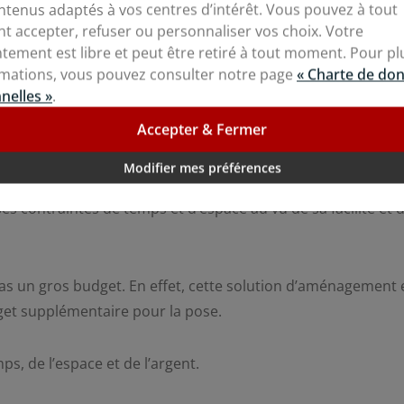
ntenus adaptés à vos centres d’intérêt. Vous pouvez à tout
 ou bien phoniques, il vous suffit d’adapter le plénum.
 accepter, refuser ou personnaliser vos choix. Votre
tement est libre et peut être retiré à tout moment. Pour pl
er
rmations, vous pouvez consulter notre page
« Charte de do
nelles »
.
des compétences, il est primordial de faire appel à un
Accepter & Fermer
euvent pas être effectuées par tout le monde et certains faux
professionnel, même pour la pose.
Modifier mes préférences
s contraintes de temps et d’espace au vu de sa facilité et 
pas un gros budget. En effet, cette solution d’aménagement 
get supplémentaire pour la pose.
s, de l’espace et de l’argent.