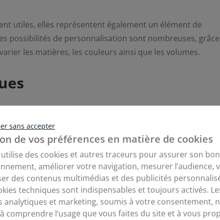
ent utiles, elles représentent également un élément de
 les possibilités de personnalisation sont nombreuses, grâce
rier les matières, les couleurs ainsi que les volumes.
ques
llir les plafonds, elles présentent de nombreux avantages
er sans accepter
ans certains milieux.
on de vos préférences en matière de cookies
e utilise des cookies et autres traceurs pour assurer son bon
onnement, améliorer votre navigation, mesurer l’audience, 
res, deviennent de plus en plus importantes. Il devient alo
er des contenus multimédias et des publicités personnalis
thermique comme habitat. Grâce aux dalles, vous pouvez pl
okies techniques sont indispensables et toujours activés. Le
s analytiques et marketing, soumis à votre consentement, 
t.
 à comprendre l’usage que vous faites du site et à vous pro