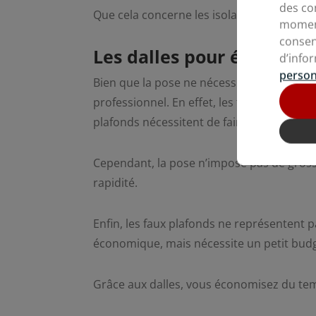
des co
Que cela concerne les isolants thermiques
moment
consen
Les dalles pour économis
d’info
person
Bien que la pose ne nécessite pas de gran
professionnel. En effet, les finitions ne p
plafonds nécessitent de faire appel à un 
Cependant, la pose n’impose pas de grosse
rapidité.
Enfin, les faux plafonds ne représentent 
économique, mais nécessite un petit bud
Grâce aux dalles, vous économisez du temp