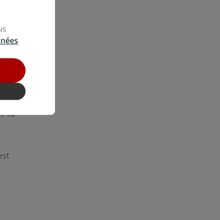
us
nnées
de sa
est