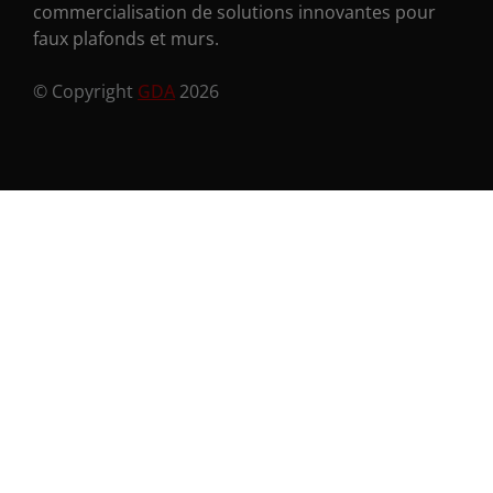
commercialisation de solutions innovantes pour
faux plafonds et murs.
© Copyright
GDA
2026