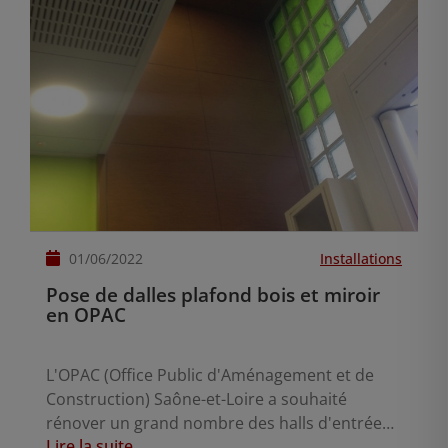
01/06/2022
Installations
Pose de dalles plafond bois et miroir
en OPAC
L'OPAC (Office Public d'Aménagement et de
Construction) Saône-et-Loire a souhaité
rénover un grand nombre des halls d'entrée
Lire la suite
de ses immeubles dans sa région