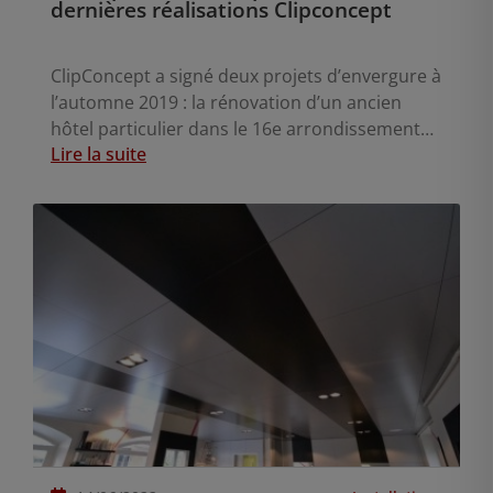
dernières réalisations Clipconcept
ClipConcept a signé deux projets d’envergure à
l’automne 2019 : la rénovation d’un ancien
hôtel particulier dans le 16e arrondissement
Lire la suite
de Paris, et celle de l’hôpital Necker. Retour sur
ces réalisations marquantes.