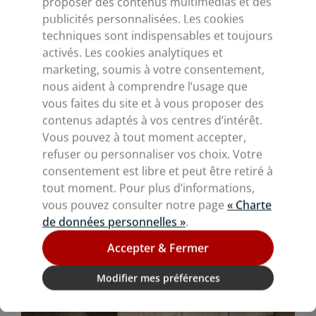
proposer des contenus multimédias et des
publicités personnalisées. Les cookies
techniques sont indispensables et toujours
activés. Les cookies analytiques et
marketing, soumis à votre consentement,
10/06/2022
Installations
nous aident à comprendre l’usage que
Pose d'un faux plafond salle blanche
vous faites du site et à vous proposer des
en CHU
contenus adaptés à vos centres d’intérêt.
Vous pouvez à tout moment accepter,
refuser ou personnaliser vos choix. Votre
Clipconcept termine la réalisation du
consentement est libre et peut être retiré à
revamping des plafonds de la salle de
tout moment. Pour plus d’informations,
stérilisation du CHU de Saint Etienne.
vous pouvez consulter notre page
« Charte
Lire la suite
de données personnelles »
.
Accepter & Fermer
Modifier mes préférences