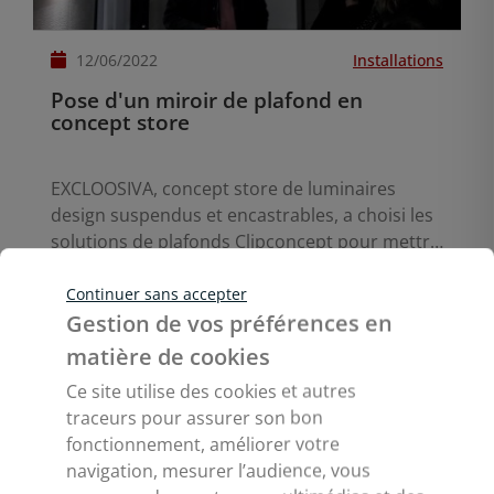
12/06/2022
Installations
Pose d'un miroir de plafond en
concept store
EXCLOOSIVA, concept store de luminaires
design suspendus et encastrables, a choisi les
solutions de plafonds Clipconcept pour mettre
Lire la suite
en valeur ses produits.
Continuer sans accepter
Gestion de vos préférences en
matière de cookies
Ce site utilise des cookies et autres
traceurs pour assurer son bon
fonctionnement, améliorer votre
navigation, mesurer l’audience, vous